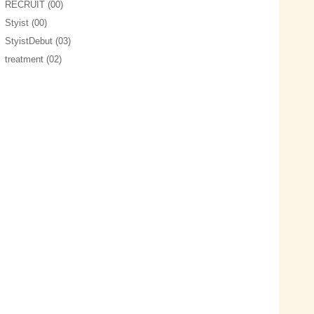
RECRUIT (00)
Styist (00)
StyistDebut (03)
treatment (02)