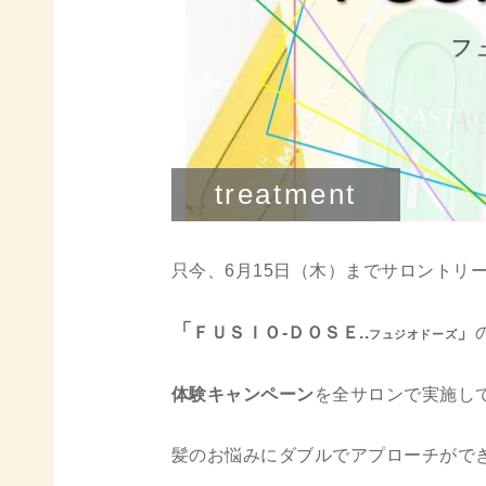
treatment
只今、6月15日（木）までサロントリ
「
ＦＵＳＩＯ-ＤＯＳＥ..
」
フュジオドーズ
体験キャンペーン
を全サロンで実施し
髪のお悩みにダブルでアプローチがで