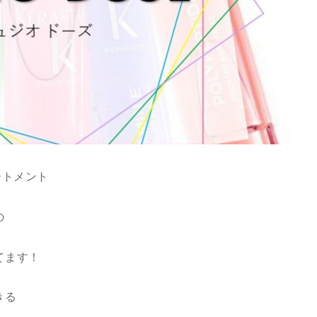
ートメント
の
てます！
きる